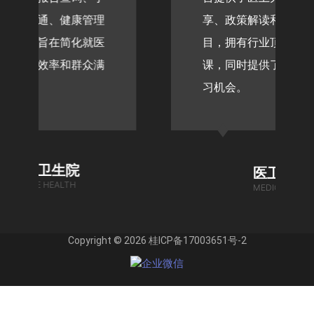
康管理‌
享、政策解读和医考资料等栏
简化就医
目，拥有行业顶尖专家在此授
和群众满
课，同时提供了同行间交流学
习机会。
院
医卫学堂
TH
MEDICAL SCHOOL
Copyright © 2026 桂ICP备17003651号-2