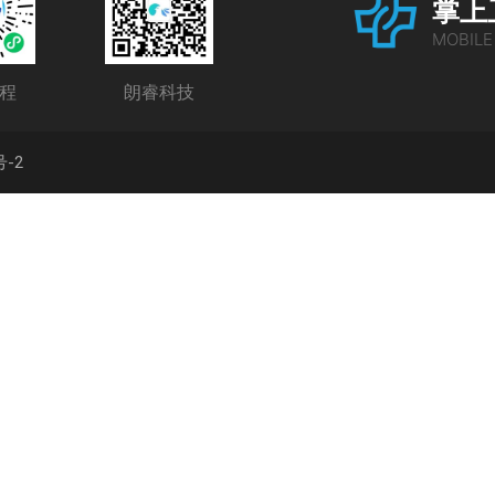
掌上
MOBILE
程
朗睿科技
号-2