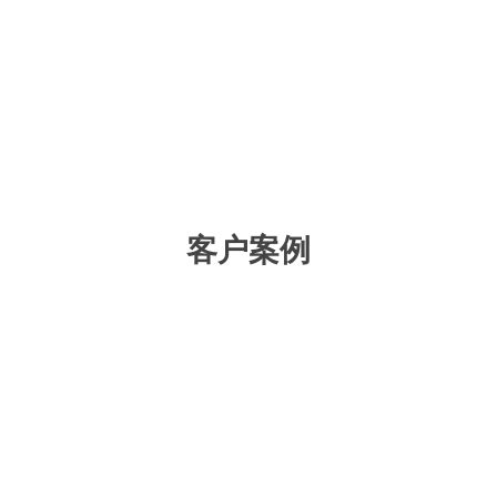
接费用，同步核实生产相关直接费用，生产订单成本
核算完毕，订单关联业务数据实时同步。
客户案例