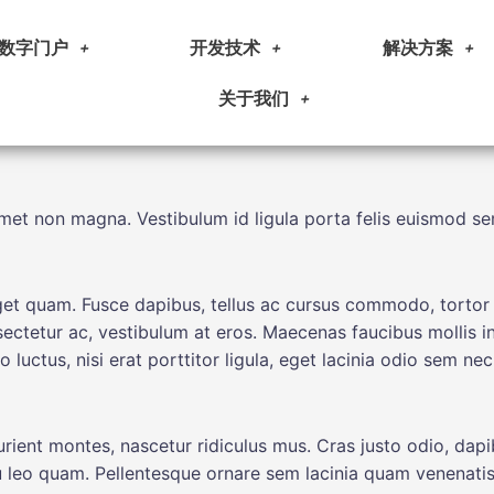
数字门户
开发技术
解决方案
关于我们
met non magna. Vestibulum id ligula porta felis euismod se
s eget quam. Fusce dapibus, tellus ac cursus commodo, tor
onsectetur ac, vestibulum at eros. Maecenas faucibus mollis
uctus, nisi erat porttitor ligula, eget lacinia odio sem nec
ient montes, nascetur ridiculus mus. Cras justo odio, dapib
eo quam. Pellentesque ornare sem lacinia quam venenatis ve